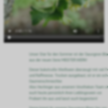
Unser Star für den Sommer ist der Sauvignon Bla
aus der neuen Serie MEISTER:WERK!
Dieser buketvolle Weißwein überzeugt mit viel F
und Raffinesse. Trocken ausgebaut, ist er ein ech
Gaumenschmeichler.
Alex Hechinger aus unserem Vinotheken-Team st
euch heute persönlich ihren Lieblingswein vor.
Probiert ihn aus und lasst euch begeistern!
Gerne könnt ihr unseren Sauvignon Blanc bei uns 