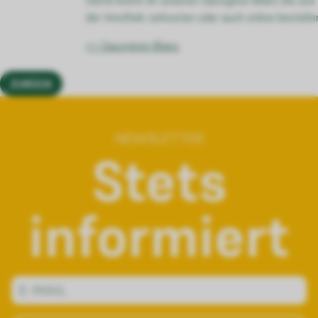
der Vinothek verkosten oder auch online bestelle
=> Sauvignon Blanc
ZURÜCK
NEWSLETTER
Stets
informiert